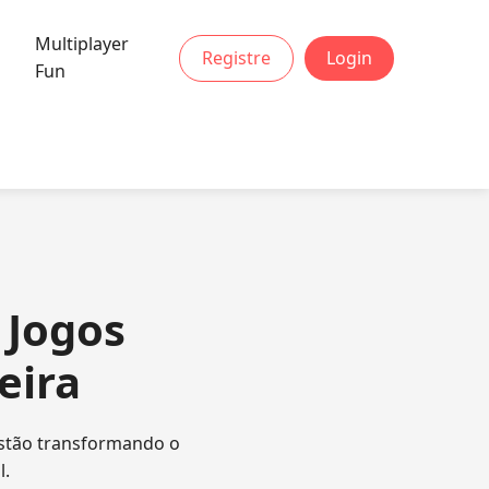
Multiplayer
Registre
Login
Fun
 Jogos
eira
stão transformando o
l.