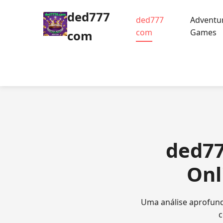
ded777
ded777
Adventu
com
Games
com
ded77
Onl
Uma análise aprofun
c