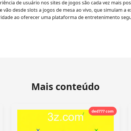
iência de usuário nos sites de jogos são cada vez mais pos
que vão desde slots a jogos de mesa ao vivo, que simulam a e
dade ao oferecer uma plataforma de entretenimento segura
Mais conteúdo
ded777 com