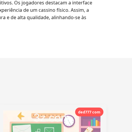
itivos. Os jogadores destacam a interface
xperiência de um cassino físico. Assim, a
 e de alta qualidade, alinhando-se às
ded777 com