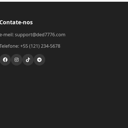
Contate-nos
e-meil: support@ded7776.com
Telefone: +55 (121) 234-5678