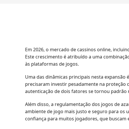
Em 2026, o mercado de cassinos online, inclui
Este crescimento é atribuído a uma combinação
às plataformas de jogos.
Uma das dinâmicas principais nesta expansão é
precisaram investir pesadamente na proteção d
autenticação de dois fatores se tornou padrão 
Além disso, a regulamentação dos jogos de aza
ambiente de jogo mais justo e seguro para os u
confiança para muitos jogadores, que buscam e