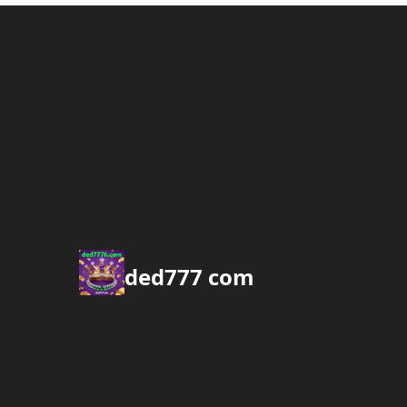
ded777 com