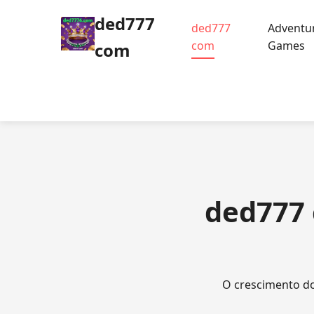
ded777
ded777
Adventu
com
Games
com
ded777 
O crescimento dos