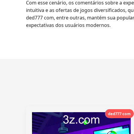
Com esse cenário, os comentários sobre a exper
intuitiva e as ofertas de jogos diversificados, 
ded777 com, entre outras, mantém sua populari
expectativas dos usuários modernos.
ded777 com