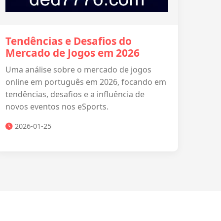
Tendências e Desafios do
Mercado de Jogos em 2026
Uma análise sobre o mercado de jogos
online em português em 2026, focando em
tendências, desafios e a influência de
novos eventos nos eSports.
2026-01-25