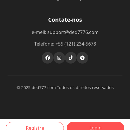
Contate-nos
e-meil: support@ded7776.com
Telefone: +55 (121) 234-5678
© 2025 ded777 com Todos os direitos reservados
Login
Registre