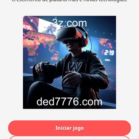
Iniciar jogo