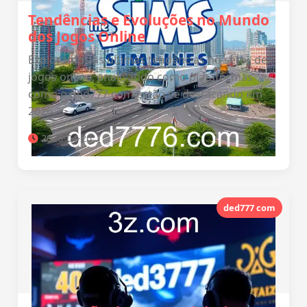
Tendências e Evoluções no Mundo
dos Jogos Online
Exploramos as últimas tendências no setor de
jogos online, analisando como plataformas
como o ded777 com estão se destacando em
2026.
2026-04-26
ded777 com