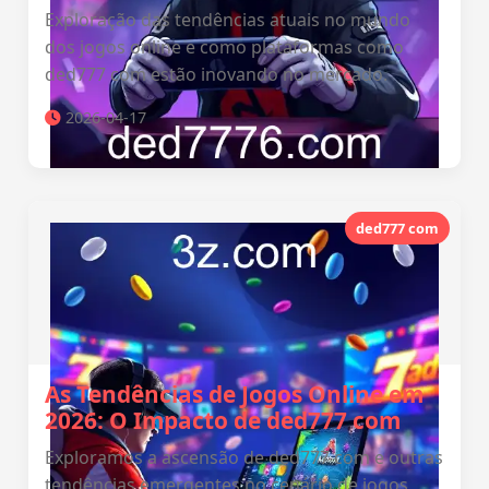
Exploração das tendências atuais no mundo
dos jogos online e como plataformas como
ded777 com estão inovando no mercado.
2026-04-17
ded777 com
As Tendências de Jogos Online em
2026: O Impacto de ded777 com
Exploramos a ascensão de ded777 com e outras
tendências emergentes no cenário de jogos