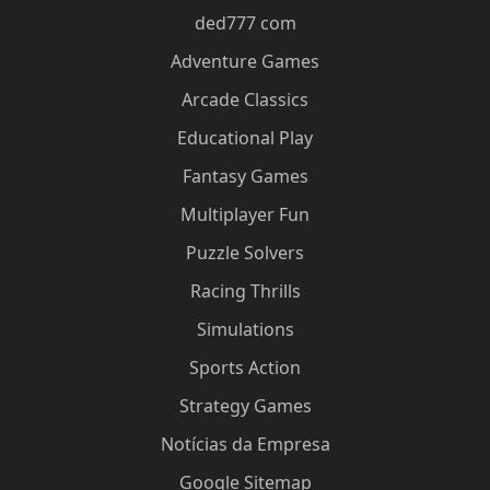
ded777 com
Adventure Games
Arcade Classics
Educational Play
Fantasy Games
Multiplayer Fun
Puzzle Solvers
Racing Thrills
Simulations
Sports Action
Strategy Games
Notícias da Empresa
Google Sitemap