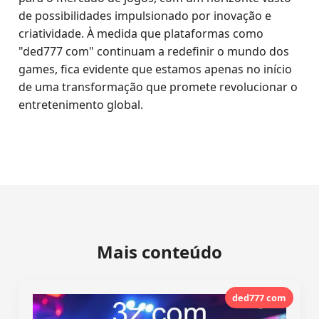
de possibilidades impulsionado por inovação e
criatividade. À medida que plataformas como
"ded777 com" continuam a redefinir o mundo dos
games, fica evidente que estamos apenas no início
de uma transformação que promete revolucionar o
entretenimento global.
Mais conteúdo
ded777 com