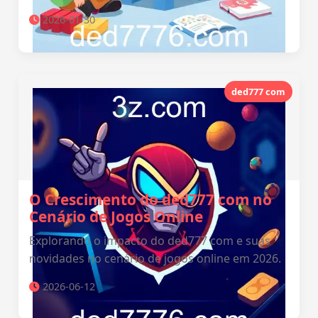
2026-01-30
ded777 com
O Crescimento do ded777 com no
Cenário de Jogos Online
Explorando o impacto do ded777 com e suas
novidades no cenário de jogos online em 2026.
2026-06-12