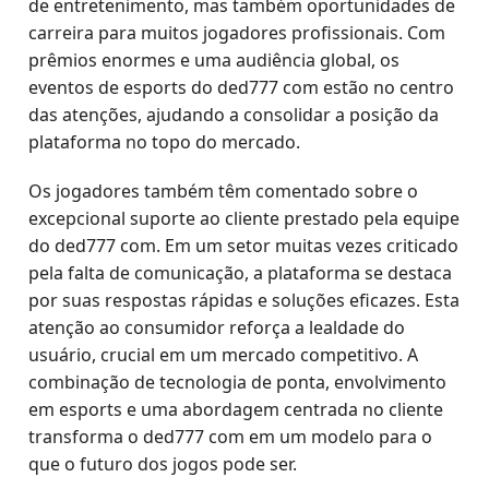
de entretenimento, mas também oportunidades de
carreira para muitos jogadores profissionais. Com
prêmios enormes e uma audiência global, os
eventos de esports do ded777 com estão no centro
das atenções, ajudando a consolidar a posição da
plataforma no topo do mercado.
Os jogadores também têm comentado sobre o
excepcional suporte ao cliente prestado pela equipe
do ded777 com. Em um setor muitas vezes criticado
pela falta de comunicação, a plataforma se destaca
por suas respostas rápidas e soluções eficazes. Esta
atenção ao consumidor reforça a lealdade do
usuário, crucial em um mercado competitivo. A
combinação de tecnologia de ponta, envolvimento
em esports e uma abordagem centrada no cliente
transforma o ded777 com em um modelo para o
que o futuro dos jogos pode ser.