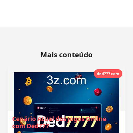
Mais conteúdo
ded777 com
Cenário Atual dos Jogos Online
com Ded777