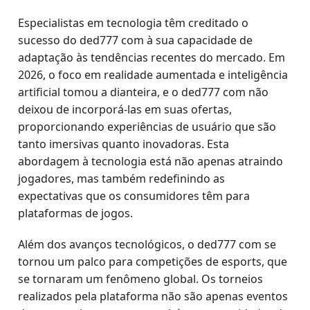
Especialistas em tecnologia têm creditado o
sucesso do ded777 com à sua capacidade de
adaptação às tendências recentes do mercado. Em
2026, o foco em realidade aumentada e inteligência
artificial tomou a dianteira, e o ded777 com não
deixou de incorporá-las em suas ofertas,
proporcionando experiências de usuário que são
tanto imersivas quanto inovadoras. Esta
abordagem à tecnologia está não apenas atraindo
jogadores, mas também redefinindo as
expectativas que os consumidores têm para
plataformas de jogos.
Além dos avanços tecnológicos, o ded777 com se
tornou um palco para competições de esports, que
se tornaram um fenômeno global. Os torneios
realizados pela plataforma não são apenas eventos