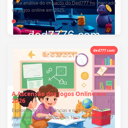
Uma análise do impacto do Ded777 no mercado
de jogos online em 2025.
2025-11-17
ded777 com
A Ascensão dos Jogos Online em
2026
Explorando as tendências e o impacto dos
jogos online em 2026, com foco no site ded777
com.