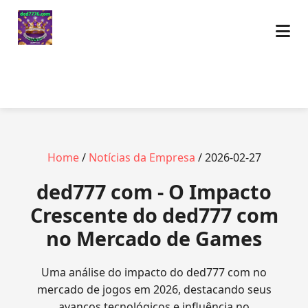
Home
/
Notícias da Empresa
/ 2026-02-27
ded777 com - O Impacto
Crescente do ded777 com
no Mercado de Games
Uma análise do impacto do ded777 com no
mercado de jogos em 2026, destacando seus
avanços tecnológicos e influência no