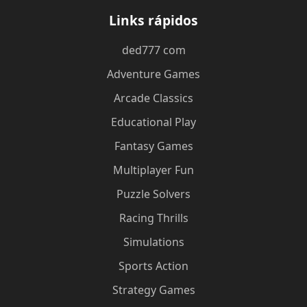
Links rápidos
ded777 com
Adventure Games
Arcade Classics
Educational Play
Fantasy Games
Multiplayer Fun
Puzzle Solvers
Racing Thrills
Simulations
Sports Action
Strategy Games