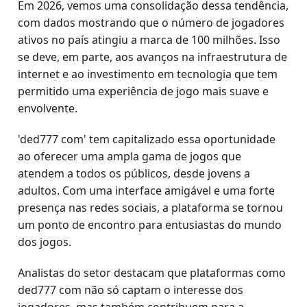
Em 2026, vemos uma consolidação dessa tendência,
com dados mostrando que o número de jogadores
ativos no país atingiu a marca de 100 milhões. Isso
se deve, em parte, aos avanços na infraestrutura de
internet e ao investimento em tecnologia que tem
permitido uma experiência de jogo mais suave e
envolvente.
'ded777 com' tem capitalizado essa oportunidade
ao oferecer uma ampla gama de jogos que
atendem a todos os públicos, desde jovens a
adultos. Com uma interface amigável e uma forte
presença nas redes sociais, a plataforma se tornou
um ponto de encontro para entusiastas do mundo
dos jogos.
Analistas do setor destacam que plataformas como
ded777 com não só captam o interesse dos