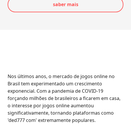
saber mais
Nos últimos anos, o mercado de jogos online no
Brasil tem experimentado um crescimento
exponencial. Com a pandemia de COVID-19
forçando milhões de brasileiros a ficarem em casa,
o interesse por jogos online aumentou
significativamente, tornando plataformas como
'ded777 com' extremamente populares.