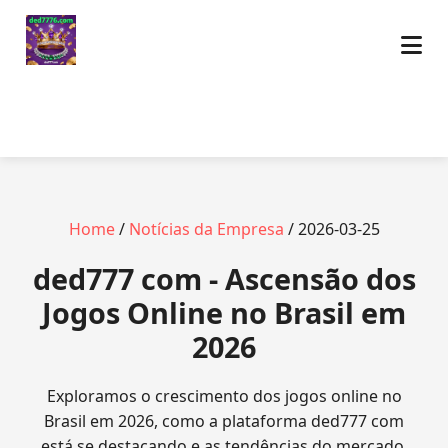
Home
/
Notícias da Empresa
/ 2026-03-25
ded777 com - Ascensão dos
Jogos Online no Brasil em
2026
Exploramos o crescimento dos jogos online no
Brasil em 2026, como a plataforma ded777 com
está se destacando e as tendências do mercado.