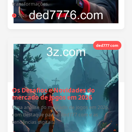
transformações.
2026-05-18
ded777 com
Os Desafios e Novidades do
mercado de Jogos em 2026
Uma análise do mercado de jogos em 2026,
com destaque para o ded777 com e as
tendências digitais.