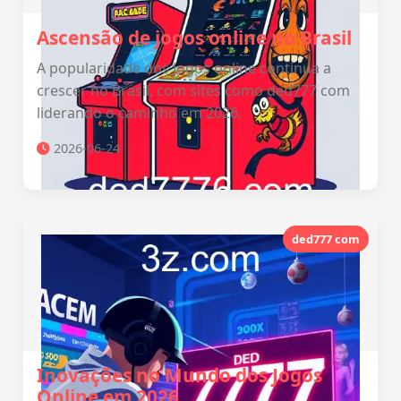
Ascensão de jogos online no Brasil
A popularidade dos jogos online continua a
crescer no Brasil, com sites como ded777 com
liderando o caminho em 2026.
2026-06-24
ded777 com
Inovações no Mundo dos Jogos
Online em 2026