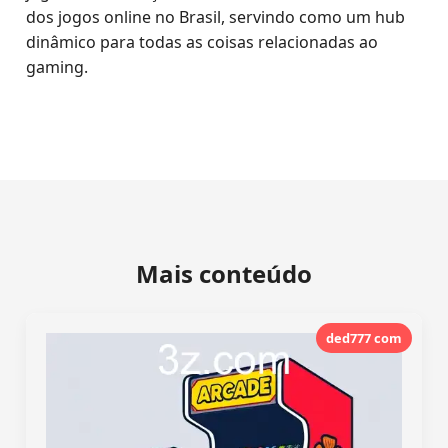
dos jogos online no Brasil, servindo como um hub
dinâmico para todas as coisas relacionadas ao
gaming.
Mais conteúdo
ded777 com