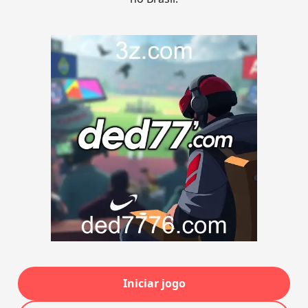
Iniciar jogo