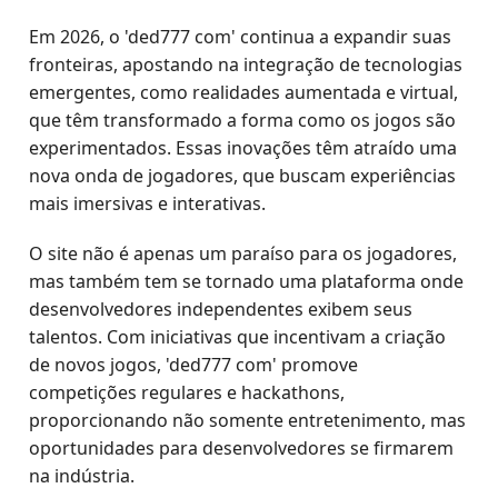
Em 2026, o 'ded777 com' continua a expandir suas
fronteiras, apostando na integração de tecnologias
emergentes, como realidades aumentada e virtual,
que têm transformado a forma como os jogos são
experimentados. Essas inovações têm atraído uma
nova onda de jogadores, que buscam experiências
mais imersivas e interativas.
O site não é apenas um paraíso para os jogadores,
mas também tem se tornado uma plataforma onde
desenvolvedores independentes exibem seus
talentos. Com iniciativas que incentivam a criação
de novos jogos, 'ded777 com' promove
competições regulares e hackathons,
proporcionando não somente entretenimento, mas
oportunidades para desenvolvedores se firmarem
na indústria.