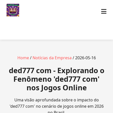
Home
/
Notícias da Empresa
/ 2026-05-16
ded777 com - Explorando o
Fenômeno 'ded777 com'
nos Jogos Online
Uma visão aprofundada sobre o impacto do
'ded777 com' no cenário de jogos online em 2026
no Brasil.