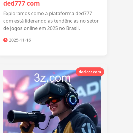
ded777 com
Exploramos como a plataforma ded777
com está liderando as tendências no setor
de jogos online em 2025 no Brasil.
2025-11-16
ded777 com