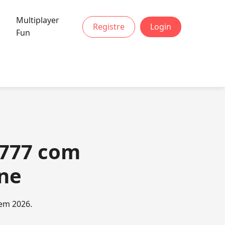
Multiplayer
Registre
Login
Fun
d777 com
ine
em 2026.