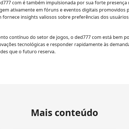
d777 com é também impulsionada por sua forte presença na
gem ativamente em fóruns e eventos digitais promovidos p
fornece insights valiosos sobre preferências dos usuários
o contínuo do setor de jogos, o ded777 com está bem pos
ovações tecnológicas e responder rapidamente às demanda
des que o futuro reserva.
Mais conteúdo