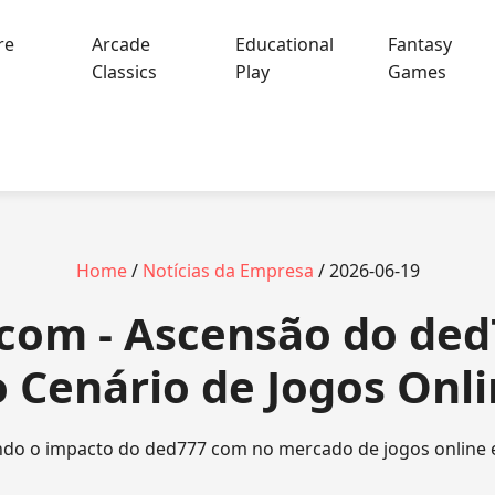
re
Arcade
Educational
Fantasy
Classics
Play
Games
Home
/
Notícias da Empresa
/ 2026-06-19
com - Ascensão do de
 Cenário de Jogos Onl
ndo o impacto do ded777 com no mercado de jogos online 