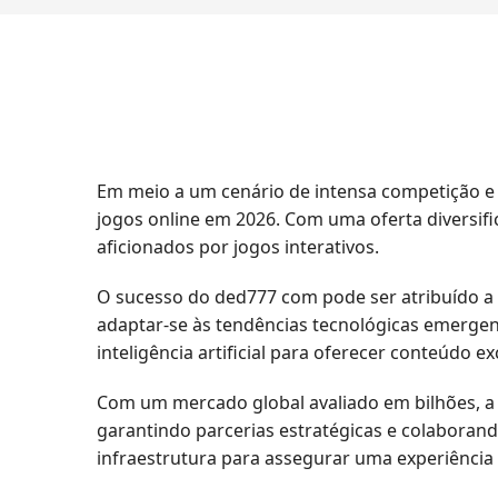
Em meio a um cenário de intensa competição e 
jogos online em 2026. Com uma oferta diversif
aficionados por jogos interativos.
O sucesso do ded777 com pode ser atribuído a 
adaptar-se às tendências tecnológicas emergen
inteligência artificial para oferecer conteúdo e
Com um mercado global avaliado em bilhões, a 
garantindo parcerias estratégicas e colaboran
infraestrutura para assegurar uma experiência d