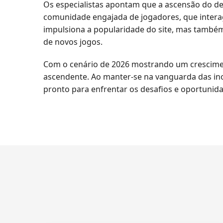
Os especialistas apontam que a ascensão do de
comunidade engajada de jogadores, que intera
impulsiona a popularidade do site, mas também 
de novos jogos.
Com o cenário de 2026 mostrando um cresciment
ascendente. Ao manter-se na vanguarda das in
pronto para enfrentar os desafios e oportunida