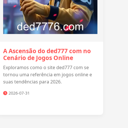
A Ascensão do ded777 com no
Cenário de Jogos Online
Exploramos como o site ded777 com se
tornou uma referência em jogos online e
suas tendências para 2026.
2026-07-31