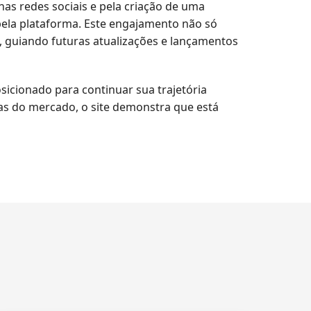
s redes sociais e pela criação de uma
ela plataforma. Este engajamento não só
, guiando futuras atualizações e lançamentos
icionado para continuar sua trajetória
s do mercado, o site demonstra que está