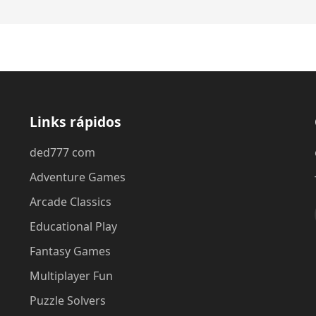
Links rápidos
ded777 com
Adventure Games
Arcade Classics
Educational Play
Fantasy Games
Multiplayer Fun
Puzzle Solvers