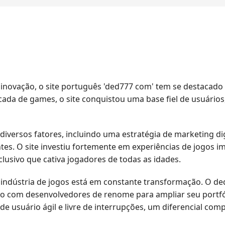
inovação, o site português 'ded777 com' tem se destacado 
icada de games, o site conquistou uma base fiel de usuár
diversos fatores, incluindo uma estratégia de marketing di
tes. O site investiu fortemente em experiências de jogos 
xclusivo que cativa jogadores de todas as idades.
indústria de jogos está em constante transformação. O de
do com desenvolvedores de renome para ampliar seu portfó
e usuário ágil e livre de interrupções, um diferencial comp